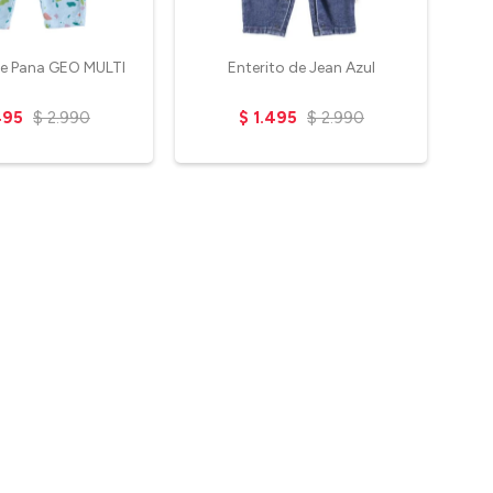
de Pana GEO MULTI
Enterito de Jean Azul
bo
495
$
2.990
$
1.495
$
2.990