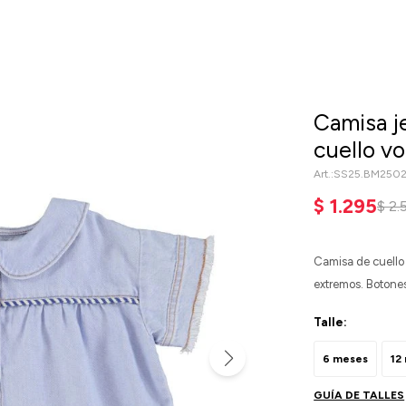
Camisa j
cuello v
SS25.BM250
$
1.295
$
2.
Camisa de cuello 
extremos. Botones
Talle:
6 meses
12
GUÍA DE TALLES