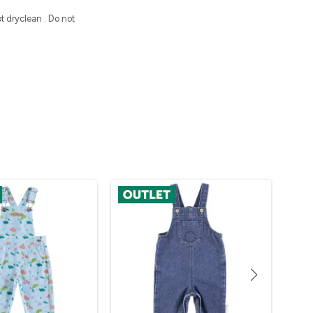
 dryclean . Do not