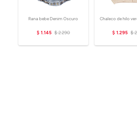
Rana bebe Denim Oscuro
Chaleco de hilo ve
$
1.145
$
2.290
$
1.295
$
2