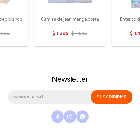
rde y blanco
Camisa de jean manga corta
Enterito 
.590
$
1.295
$
2.590
$
1.
Newsletter
SUSCRIBIRME


