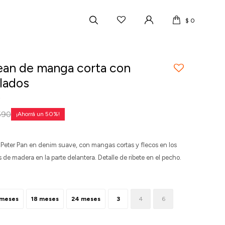
$
0
ean de manga corta con
olados
2
590
50
Peter Pan en denim suave, con mangas cortas y flecos en los
 de madera en la parte delantera. Detalle de ribete en el pecho.
 meses
18 meses
24 meses
3
4
6