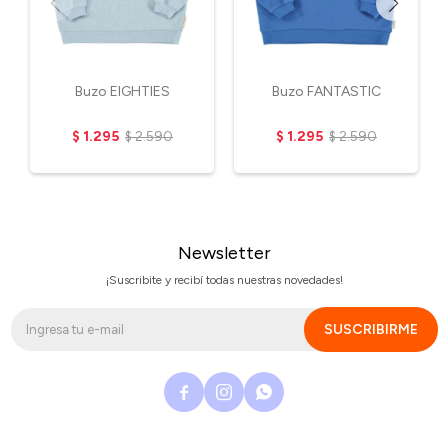
Buzo EIGHTIES
Buzo FANTASTIC
$
1.295
$
2.590
$
1.295
$
2.590
Newsletter
¡Suscribite y recibí todas nuestras novedades!
SUSCRIBIRME


