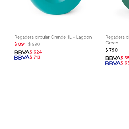
Regadera circular Grande 1L - Lagoon
Regadera ci
Green
$
891
$
990
$
790
$
624
$
713
$
5
$
6