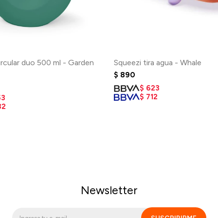
rcular duo 500 ml - Garden
Squeezi tira agua - Whale
$
890
$
623
$
712
53
32
Newsletter