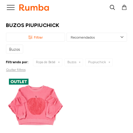

BUZOS PIUPIUCHICK
Recomendados
Buzos
Filtrando por:
Ropa de Bebé
Buzos
Piupiuchick
Quitar filtros