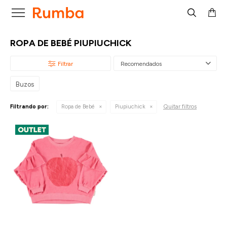

ROPA DE BEBÉ PIUPIUCHICK
Recomendados
Buzos
Quitar filtros
Filtrando por:
Ropa de Bebé
Piupiuchick