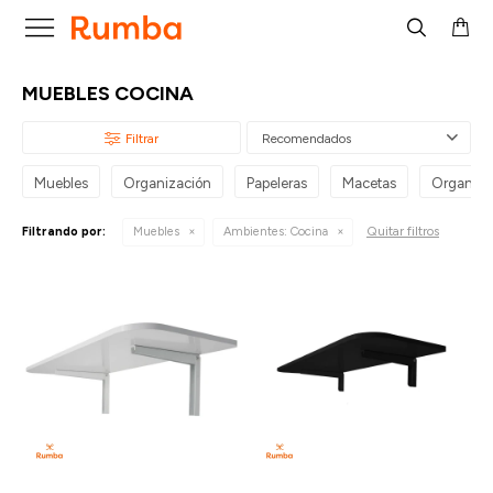

MUEBLES COCINA
Recomendados
Muebles
Organización
Papeleras
Macetas
Organiza
Quitar filtros
Filtrando por:
Muebles
Ambientes:
Cocina