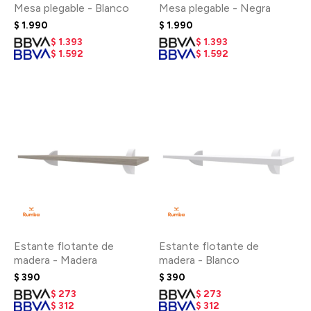
Mesa plegable - Blanco
Mesa plegable - Negra
$
1.990
$
1.990
$
1.393
$
1.393
$
1.592
$
1.592
Estante flotante de
Estante flotante de
madera - Madera
madera - Blanco
$
390
$
390
$
273
$
273
$
312
$
312