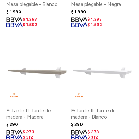
Mesa plegable - Blanco
Mesa plegable - Negra
$
1.990
$
1.990
$
1.393
$
1.393
$
1.592
$
1.592
Estante flotante de
Estante flotante de
madera - Madera
madera - Blanco
$
390
$
390
$
273
$
273
$
312
$
312