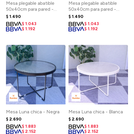
Mesa plegable abatible
Mesa plegable abatible
50x40cm para pared -
50x40cm para pared -
Blanco
Negra
$
1.490
$
1.490
$
1.043
$
1.043
$
1.192
$
1.192
Mesa Luna chica - Negra
Mesa Luna chica - Blanca
$
2.690
$
2.690
$
1.883
$
1.883
$
2.152
$
2.152