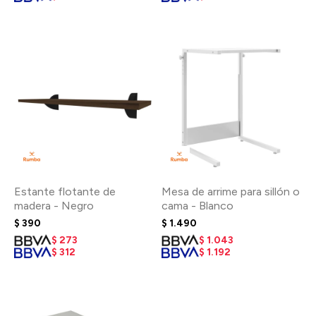
Estante flotante de
Mesa de arrime para sillón o
madera - Negro
cama - Blanco
$
390
$
1.490
$
273
$
1.043
$
312
$
1.192