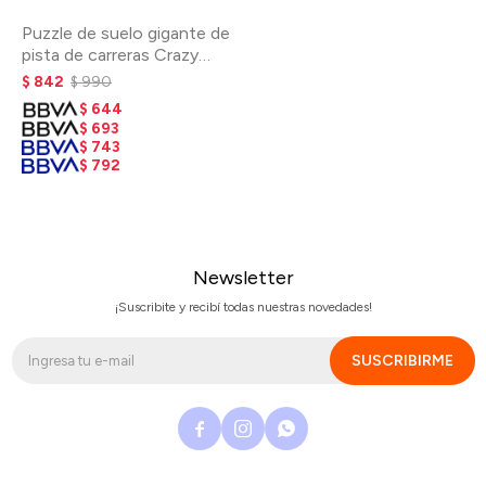
Puzzle de suelo gigante de
pista de carreras Crazy
Motors
$
842
$
990
$
644
$
693
$
743
$
792
Newsletter
¡Suscribite y recibí todas nuestras novedades!
SUSCRIBIRME


