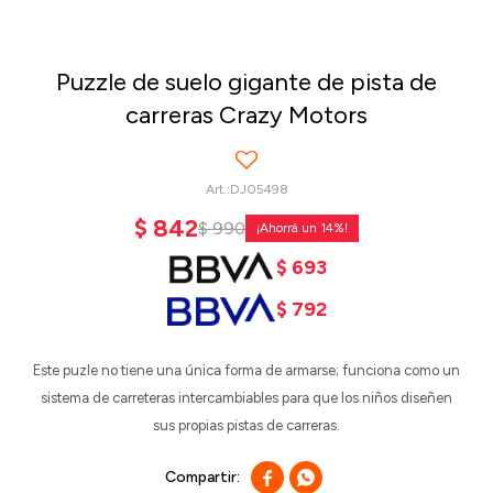
Puzzle de suelo gigante de pista de
carreras Crazy Motors
DJ05498
$
842
$
990
14
$
693
$
792
Este puzle no tiene una única forma de armarse; funciona como un
sistema de carreteras intercambiables para que los niños diseñen
sus propias pistas de carreras.

