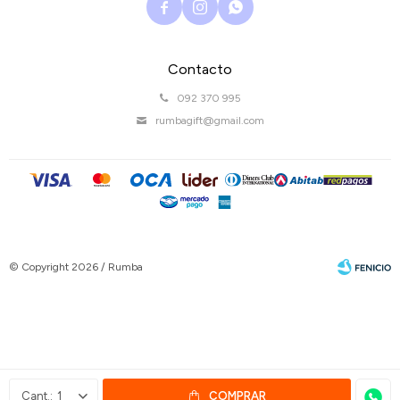



Contacto
092 370 995
rumbagift@gmail.com
© Copyright 2026 / Rumba
Fenicio
1
COMPRAR