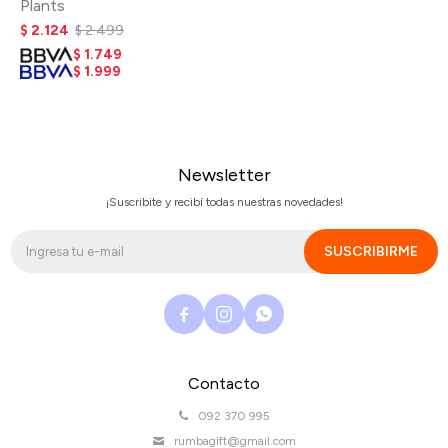
Plants
$
2.124
$
2.499
$
1.749
$
1.999
Newsletter
¡Suscribite y recibí todas nuestras novedades!
SUSCRIBIRME



Contacto
092 370 995
rumbagift@gmail.com