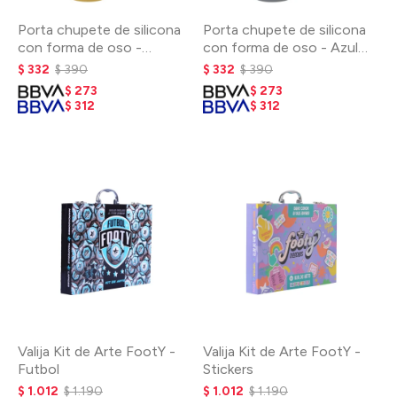
Porta chupete de silicona
Porta chupete de silicona
con forma de oso -
con forma de oso - Azul
Mostaza
perla
$
332
$
390
$
332
$
390
$
273
$
273
$
312
$
312
Valija Kit de Arte FootY -
Valija Kit de Arte FootY -
Futbol
Stickers
$
1.012
$
1.190
$
1.012
$
1.190