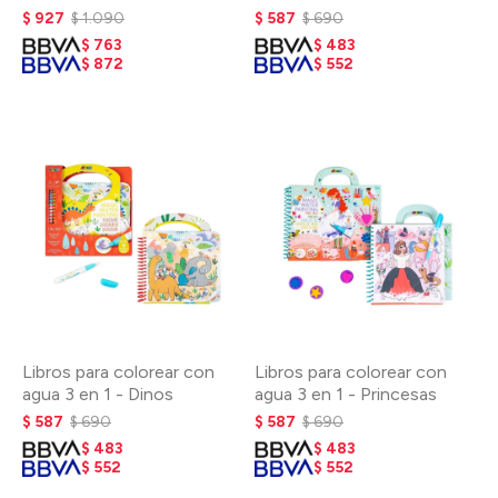
$
927
$
1.090
$
587
$
690
$
763
$
483
$
872
$
552
Libros para colorear con
Libros para colorear con
agua 3 en 1 - Dinos
agua 3 en 1 - Princesas
$
587
$
690
$
587
$
690
$
483
$
483
$
552
$
552