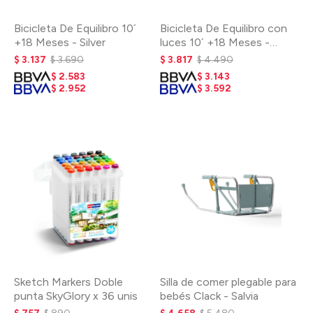
Bicicleta De Equilibro 10´
Bicicleta De Equilibro con
+18 Meses - Silver
luces 10´ +18 Meses -
Naranja
$
3.137
$
3.690
$
3.817
$
4.490
$
2.583
$
3.143
$
2.952
$
3.592
Sketch Markers Doble
Silla de comer plegable para
punta SkyGlory x 36 unis
bebés Clack - Salvia