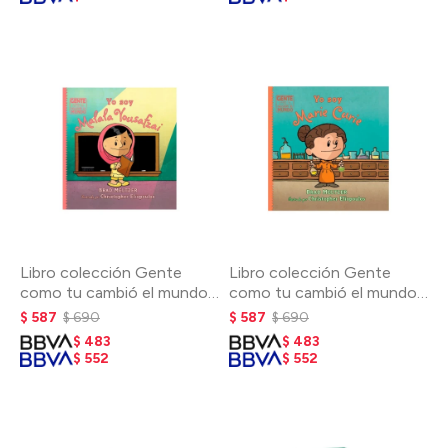
Libro colección Gente
Libro colección Gente
como tu cambió el mundo -
como tu cambió el mundo -
Malala Yousafzai
Marie Curie
$
587
$
690
$
587
$
690
$
483
$
483
$
552
$
552