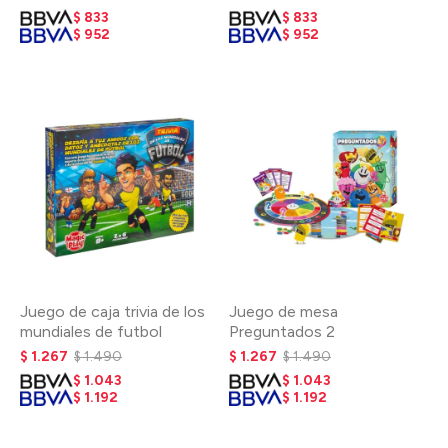
$
833
$
833
$
952
$
952
Juego de caja trivia de los
Juego de mesa
mundiales de futbol
Preguntados 2
$
1.267
$
1.490
$
1.267
$
1.490
$
1.043
$
1.043
$
1.192
$
1.192