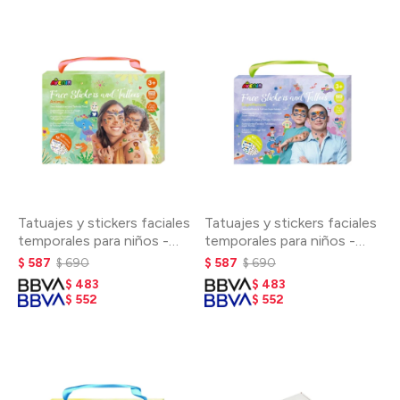
Tatuajes y stickers faciales
Tatuajes y stickers faciales
temporales para niños -
temporales para niños -
Animales
Superhéroes
$
587
$
690
$
587
$
690
$
483
$
483
$
552
$
552