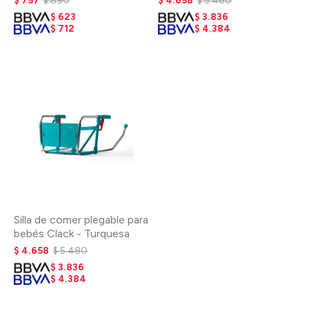
$
757
$
890
$
4.658
$
5.480
$
623
$
3.836
$
712
$
4.384
Silla de comer plegable para
bebés Clack - Turquesa
$
4.658
$
5.480
$
3.836
$
4.384