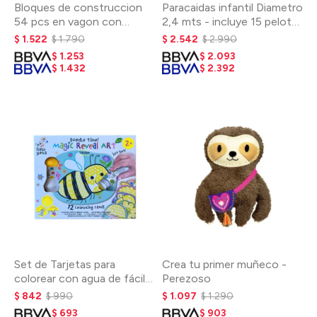
Bloques de construccion
Paracaidas infantil Diametro
54 pcs en vagon con
2,4 mts - incluye 15 pelotas
ruedas 18m+
3+
$
1.522
$
1.790
$
2.542
$
2.990
$
1.253
$
2.093
$
1.432
$
2.392
Set de Tarjetas para
Crea tu primer muñeco -
colorear con agua de fácil
Perezoso
agarre
$
842
$
990
$
1.097
$
1.290
$
693
$
903