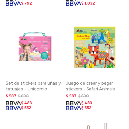
$
792
$
1.032
Set de stickers para uñas y
Juego de crear y pegar
tatuajes - Unicornio
stickers - Safari Animals
$
587
$
690
$
587
$
690
$
483
$
483
$
552
$
552