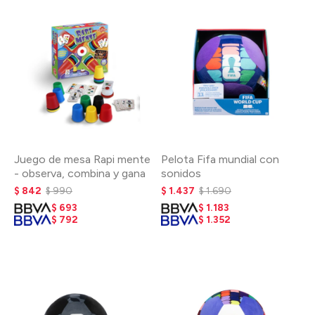
Juego de mesa Rapi mente
Pelota Fifa mundial con
- observa, combina y gana
sonidos
$
842
$
990
$
1.437
$
1.690
$
693
$
1.183
$
792
$
1.352