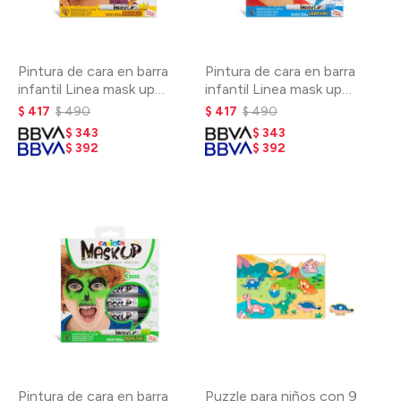
Pintura de cara en barra
Pintura de cara en barra
infantil Linea mask up
infantil Linea mask up
Carioca - Amarillo
Carioca - Azul
$
417
$
490
$
417
$
490
$
343
$
343
$
392
$
392
Pintura de cara en barra
Puzzle para niños con 9