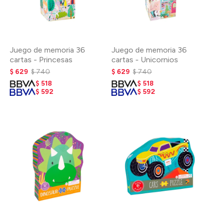
Juego de memoria 36
Juego de memoria 36
cartas - Princesas
cartas - Unicornios
$
629
$
740
$
629
$
740
$
518
$
518
$
592
$
592