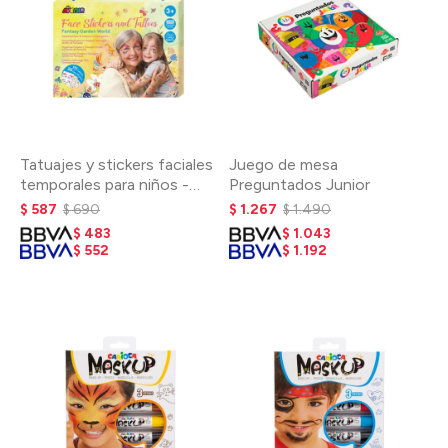
Tatuajes y stickers faciales
Juego de mesa
temporales para niños -
Preguntados Junior
Fantasía
$
587
$
690
$
1.267
$
1.490
$
483
$
1.043
$
552
$
1.192