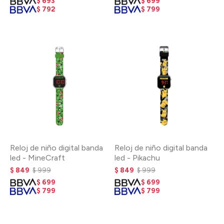
$
693
$
699
$
792
$
799
Reloj de niño digital banda
Reloj de niño digital banda
led - MineCraft
led - Pikachu
$
849
$
999
$
849
$
999
$
699
$
699
$
799
$
799