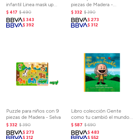
infantil Linea mask up
piezas de Madera -
Carioca - Verde
Dinosaurios
$
417
$
490
$
332
$
390
$
343
$
273
$
392
$
312
Puzzle para niños con 9
Libro colección Gente
piezas de Madera - Selva
como tu cambió el mundo -
Benjamin Franking
$
332
$
390
$
587
$
690
$
273
$
483
$
312
$
552