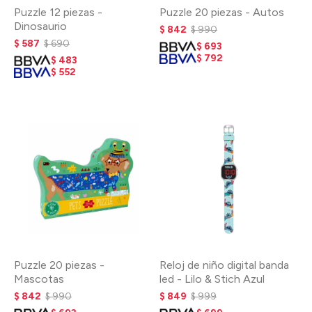
Puzzle 12 piezas -
Puzzle 20 piezas - Autos
Dinosaurio
$
842
$
990
$
587
$
690
$
693
$
792
$
483
$
552
Puzzle 20 piezas -
Reloj de niño digital banda
Mascotas
led - Lilo & Stich Azul
$
842
$
990
$
849
$
999