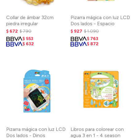
Collar de ámbar 32cm
Pizarra mágica con luz LCD
piedra irregular
Dos lados - Espacio
$
672
$
790
$
927
$
1.090
$
553
$
763
$
632
$
872
Pizarra mágica con luz LCD
Libros para colorear con
Dos lados - Dinos
agua 3 en 1 - 4 season