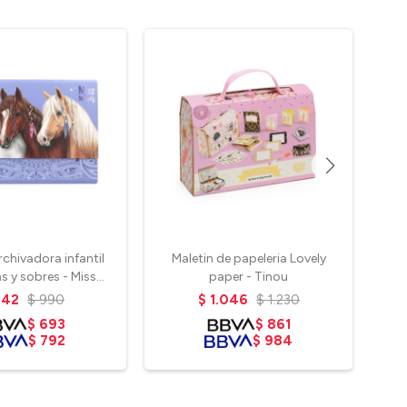
chivadora infantil
Maletin de papeleria Lovely
s y sobres - Miss
paper - Tinou
Melody
842
$
990
$
1.046
$
1.230
$
693
$
861
$
792
$
984