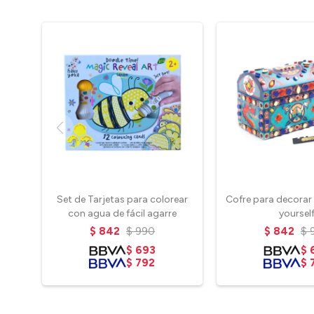
Set de Tarjetas para colorear
Cofre para decorar 
con agua de fácil agarre
yoursel
$
842
$
990
$
842
$
$
693
$
$
792
$