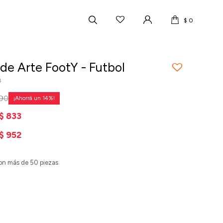
$
0
t de Arte FootY - Futbol
4
190
14
$
833
$
952
 con más de 50 piezas