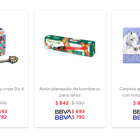
y crear Do it
Avión planeador de bomberos
Carpeta ar
f
para niños
con nota
990
$
842
$
990
$
693
$
693
792
$
792