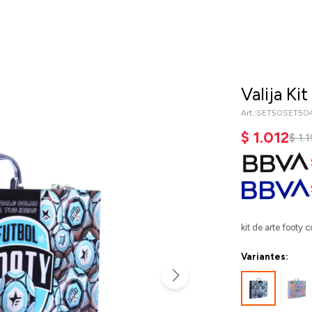
Valija Ki
SET50SET50
$
1.012
$
1.
kit de arte footy
Variantes: