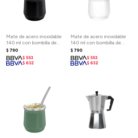
Mate de acero inoxidable
Mate de acero inoxidable
140 ml con bombilla de
140 ml con bombilla de
regalo - Negro
regalo - Blanco
$
790
$
790
$
553
$
553
$
632
$
632