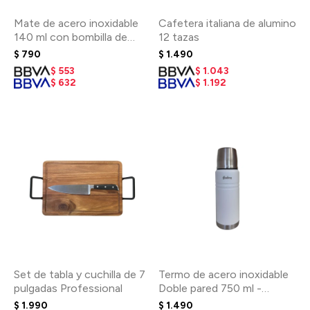
Mate de acero inoxidable
Cafetera italiana de alumino
140 ml con bombilla de
12 tazas
regalo - Verde
$
790
$
1.490
$
553
$
1.043
$
632
$
1.192
Set de tabla y cuchilla de 7
Termo de acero inoxidable
pulgadas Professional
Doble pared 750 ml -
Blanco
$
1.990
$
1.490