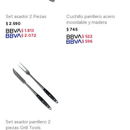
Set asador 2 Piezas
Cuchillo parrillero acero
inoxidable y madera
$
2.590
$
745
$
1.813
$
2.072
$
522
$
596
Set asador parrillero 2
piezas Grill Tools