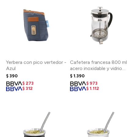
Yerbera con pico vertedor -
Cafetera francesa 800 ml
Azul
acero inoxidable y vidrio
templado
$
390
$
1.390
$
273
$
973
$
312
$
1.112