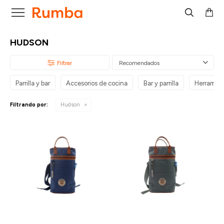

HUDSON
Recomendados
Parrilla y bar
Accesorios de cocina
Bar y parrilla
Herramien
Filtrando por:
Hudson