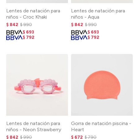
Lentes de natación para
Lentes de natación para
niños - Croc Khaki
niños - Aqua
$
842
$
990
$
842
$
990
$
693
$
693
$
792
$
792
Lentes de natación para
Gorra de natación piscina -
niños - Neon Strawberry
Heart
$
842
$
990
$
672
$
790