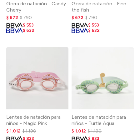
Gorra de natación - Candy
Gorra de natación - Finn
Cherry
the fish
$
672
$
790
$
672
$
790
$
553
$
553
$
632
$
632
Lentes de natación para
Lentes de natación para
niños - Magic Pink
niños - Turtle Aqua
$
1.012
$
1.190
$
1.012
$
1.190
$
833
$
833