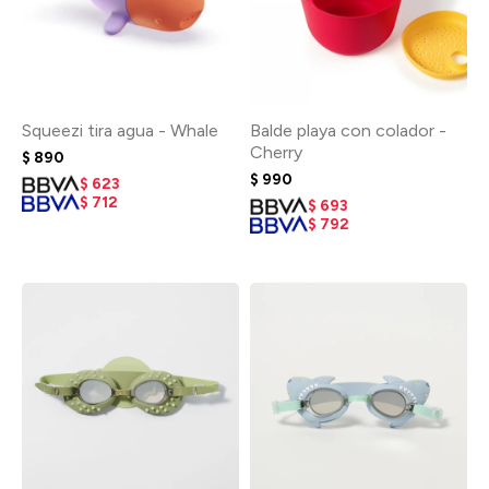
Squeezi tira agua - Whale
Balde playa con colador -
Cherry
$
890
$
990
$
623
$
712
$
693
$
792