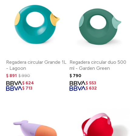
Regadera circular Grande 1L
Regadera circular duo 500
- Lagoon
ml - Garden Green
$
891
$
990
$
790
$
624
$
553
$
713
$
632