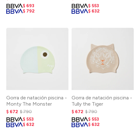
$
693
$
553
$
792
$
632
Gorra de natación piscina -
Gorra de natación piscina -
Monty The Monster
Tully the Tiger
$
672
$
790
$
672
$
790
$
553
$
553
$
632
$
632