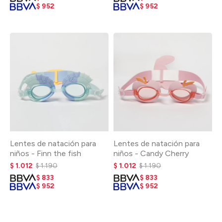
$
952
$
952
Lentes de natación para
Lentes de natación para
niños - Finn the fish
niños - Candy Cherry
$
1.012
$
1.190
$
1.012
$
1.190
$
833
$
833
$
952
$
952