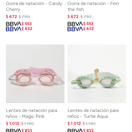
Gorra de natación - Candy
Gorra de natación - Finn
Cherry
the fish
$
672
$
790
$
672
$
790
$
553
$
553
$
632
$
632
Lentes de natación para
Lentes de natación para
niños - Magic Pink
niños - Turtle Aqua
$
1.012
$
1.190
$
1.012
$
1.190
$
833
$
833