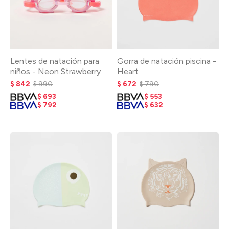
Lentes de natación para
Gorra de natación piscina -
niños - Neon Strawberry
Heart
$
842
$
990
$
672
$
790
$
693
$
553
$
792
$
632