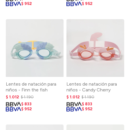
$
952
$
952
Lentes de natación para
Lentes de natación para
niños - Finn the fish
niños - Candy Cherry
$
1.012
$
1.190
$
1.012
$
1.190
$
833
$
833
$
952
$
952