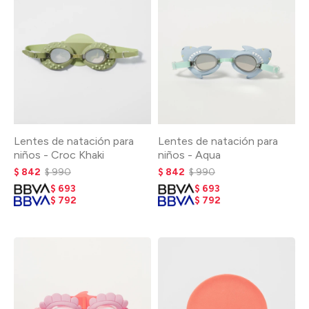
Lentes de natación para
Lentes de natación para
niños - Croc Khaki
niños - Aqua
$
842
$
990
$
842
$
990
$
693
$
693
$
792
$
792