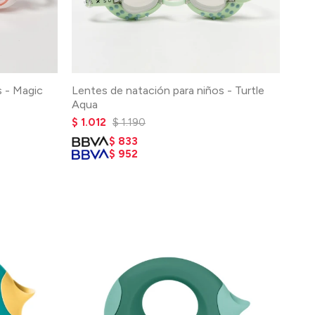
s - Magic
Lentes de natación para niños - Turtle
Aqua
$
1.012
$
1.190
$
833
$
952