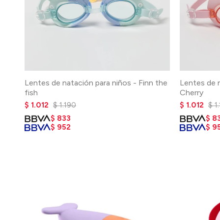
Lentes de natación para niños - Finn the
Lentes de 
fish
Cherry
$
1.012
$
1.190
$
1.012
$
1
$
833
$
8
$
952
$
9