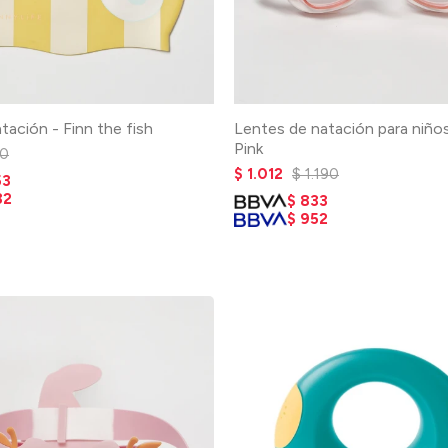
tación - Finn the fish
Lentes de natación para niño
Pink
0
$
1.012
$
1.190
53
32
$
833
$
952