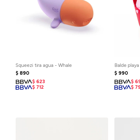
Squeezi tira agua - Whale
Balde playa
$
890
$
990
$
623
$
6
$
712
$
7