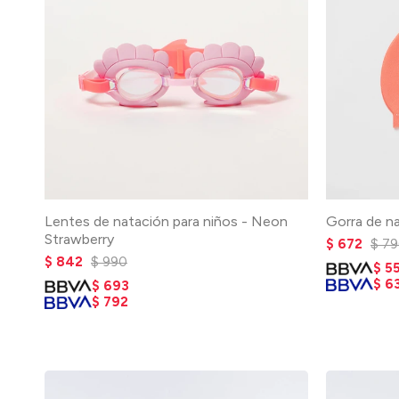
Lentes de natación para niños - Neon
Gorra de na
Strawberry
$
672
$
79
$
842
$
990
$
5
$
6
$
693
$
792