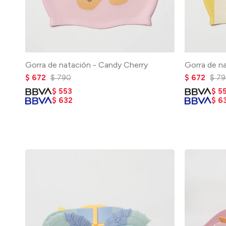
Gorra de natación - Candy Cherry
Gorra de na
$
672
$
790
$
672
$
79
$
553
$
5
$
632
$
6