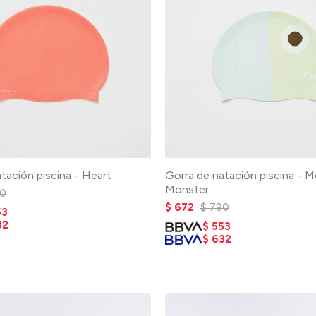
tación piscina - Heart
Gorra de natación piscina - 
Monster
0
$
672
$
790
53
32
$
553
$
632