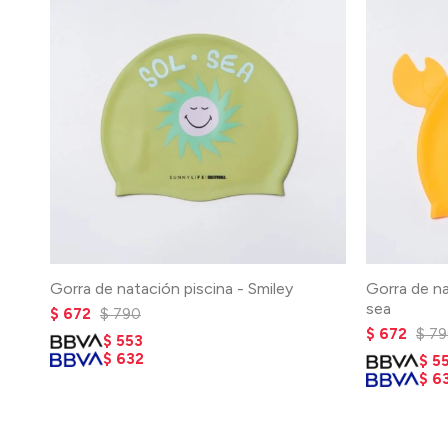
Gorra de natación piscina - Smiley
Gorra de na
sea
$
672
$
790
$
672
$
79
$
553
$
632
$
5
$
6