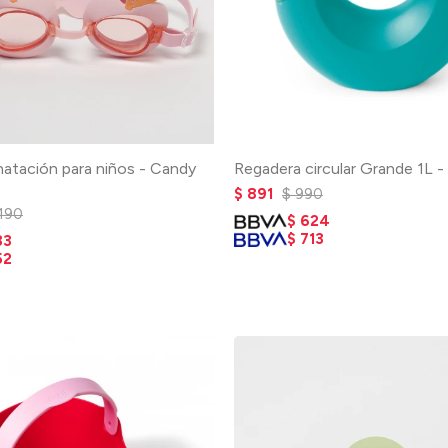
natación para niños - Candy
Regadera circular Grande 1L 
$
891
$
990
.190
$
624
$
713
33
52