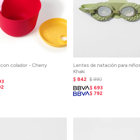
 con colador - Cherry
Lentes de natación para niño
Khaki
$
842
$
990
93
92
$
693
$
792