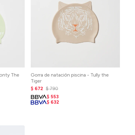
Monty The
Gorra de natación piscina - Tully the
Tiger
$
672
$
790
$
553
$
632