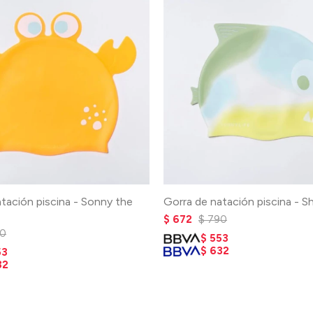
tación piscina - Sonny the
Gorra de natación piscina - Sh
$
672
$
790
0
$
553
$
632
53
32