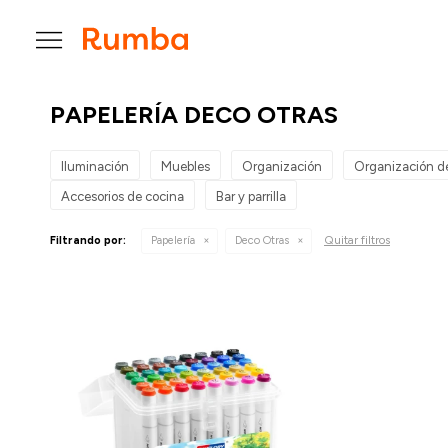

PAPELERÍA DECO OTRAS
Iluminación
Muebles
Organización
Organización d
Accesorios de cocina
Bar y parrilla
Quitar filtros
Filtrando por:
Papelería
Deco Otras