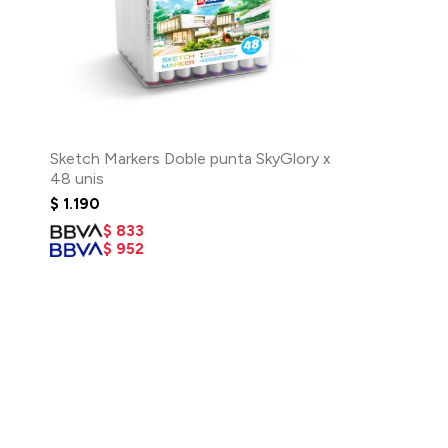
Sketch Markers Doble punta SkyGlory x
48 unis
$
1.190
$
833
$
952