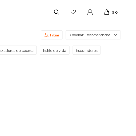
$
0
Recomendados
izadores de cocina
Estilo de vida
Escurridores