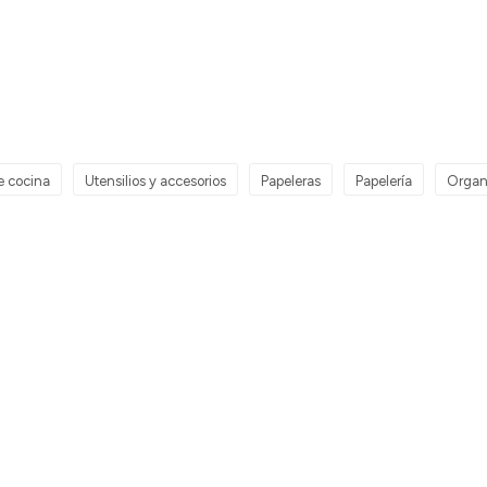
e cocina
Utensilios y accesorios
Papeleras
Papelería
Organ