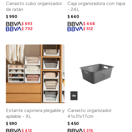
Canasto cubo organizador
Caja organizadora con tapa
de ratán
- 24L
$
990
$
640
$
693
$
448
$
792
$
512
Estante cajonera plegable y
Canasto organizador
apilable - XL
41x31x17cm
$
590
$
450
$
413
$
315