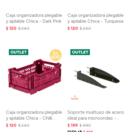
Caja organizadora plegable
Caja organizadora plegable
y apilable Chica - Dark Pink
y apilable Chica - Turquesa
$
120
$
240
$
120
$
240
Caja organizadora plegable
Soporte mulituso de acero
y apilable Chica - Chilli
ideal para microondas -
Pepper
Negro
$
120
$
240
$
199
$
490