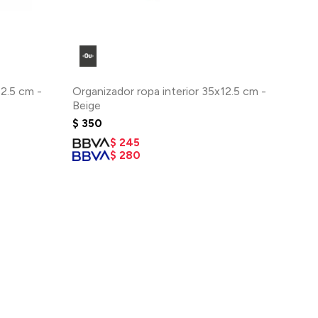
12.5 cm -
Organizador ropa interior 35x12.5 cm -
Beige
$
350
$
245
$
280