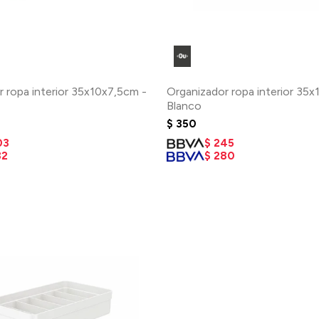
 ropa interior 35x10x7,5cm -
Organizador ropa interior 35x
Blanco
$
350
03
$
245
32
$
280