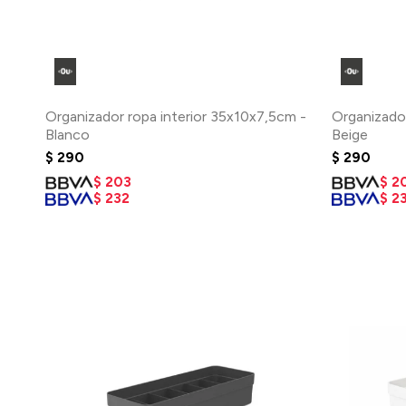
Organizador ropa interior 35x10x7,5cm -
Organizador
Blanco
Beige
$
290
$
290
$
203
$
2
$
232
$
2