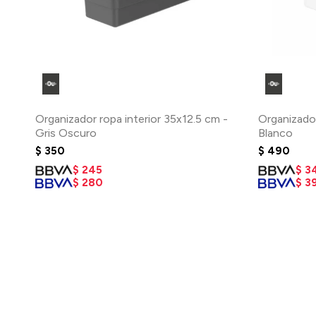
Organizador ropa interior 35x12.5 cm -
Organizador
Gris Oscuro
Blanco
$
350
$
490
$
245
$
3
$
280
$
3