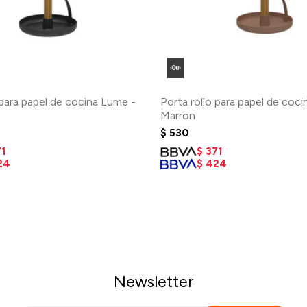
 para papel de cocina Lume -
Porta rollo para papel de coc
Marron
$
530
1
$
371
24
$
424
Newsletter