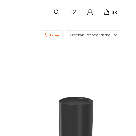
$
0
Recomendados