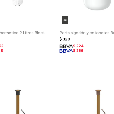
hermetico 2 Litros Block
Porta algodón y cotonetes Bo
$
320
62
$
224
28
$
256