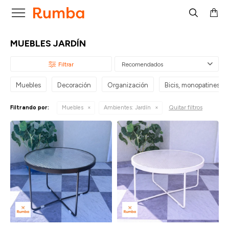

MUEBLES JARDÍN
Recomendados
Muebles
Decoración
Organización
Bicis, monopatines y t
Quitar filtros
Filtrando por:
Muebles
Ambientes:
Jardín