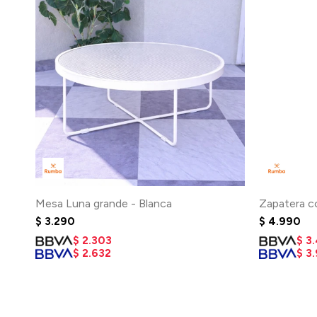
Mesa Luna grande - Blanca
Zapatera co
$
3.290
$
4.990
$
2.303
$
3
$
2.632
$
3