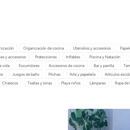
nización
Organización de cocina
Utensilios y accesorios
Papel
es y accesorios
Protecciones
Inflables
Piscina y Natación
de vida
Escurridores
Accesorios de cocina
Bar y parrilla
Ter
os
Juegos de baño
Pilchas
Arte y papelería
Artículos escol
Chalecos
Toallas y lonas
Playa niños
Lámparas
Ropa de