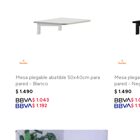
Mesa plegable abatible 50x40cm para
Mesa plega
pared - Blanco
pared - Ne
$
1.490
$
1.490
$
1.043
$
1
$
1.192
$
1.