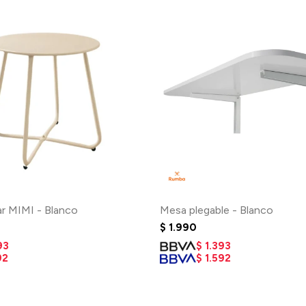
ar MIMI - Blanco
Mesa plegable - Blanco
$
1.990
93
$
1.393
92
$
1.592