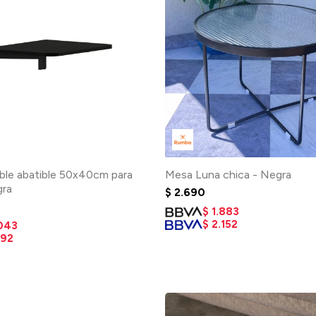
ble abatible 50x40cm para
Mesa Luna chica - Negra
gra
$
2.690
$
1.883
$
2.152
.043
192