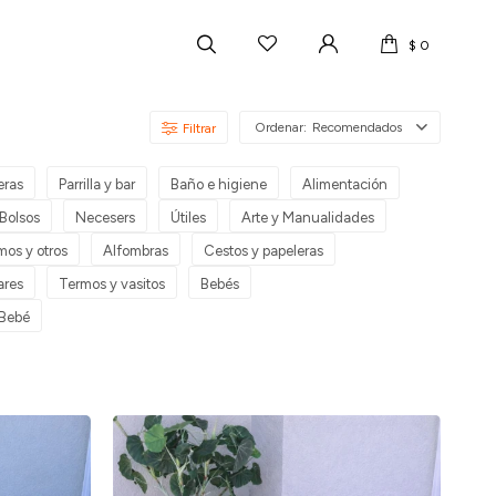
$
0
Recomendados
eras
Parrilla y bar
Baño e higiene
Alimentación
Bolsos
Necesers
Útiles
Arte y Manualidades
mos y otros
Alfombras
Cestos y papeleras
ares
Termos y vasitos
Bebés
 Bebé