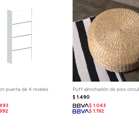
n puerta de 4 niveles
Puff almohadón de piso circul
$
1.490
.493
$
1.043
.992
$
1.192