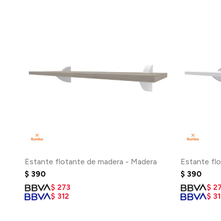
Estante flotante de madera - Madera
Estante fl
$
390
$
390
$
273
$
2
$
312
$
31