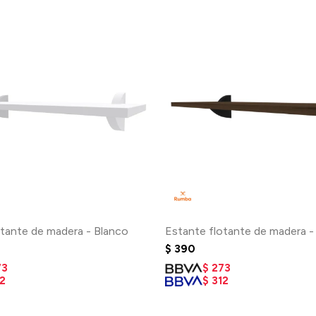
otante de madera - Blanco
Estante flotante de madera 
$
390
73
$
273
2
$
312