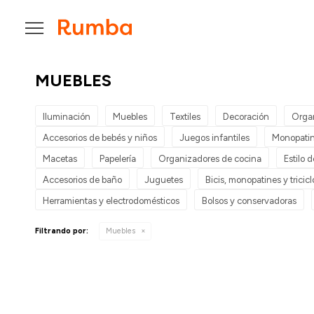

MUEBLES
Iluminación
Muebles
Textiles
Decoración
Orga
Accesorios de bebés y niños
Juegos infantiles
Monopatin
Macetas
Papelería
Organizadores de cocina
Estilo 
Accesorios de baño
Juguetes
Bicis, monopatines y tricicl
Herramientas y electrodomésticos
Bolsos y conservadoras
Filtrando por:
Muebles