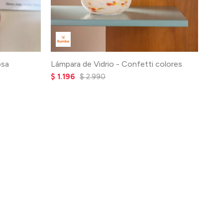
osa
Lámpara de Vidrio - Confetti colores
$
1.196
$
2.990