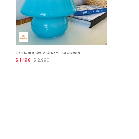
Lámpara de Vidrio - Turquesa
$
1.196
$
2.990