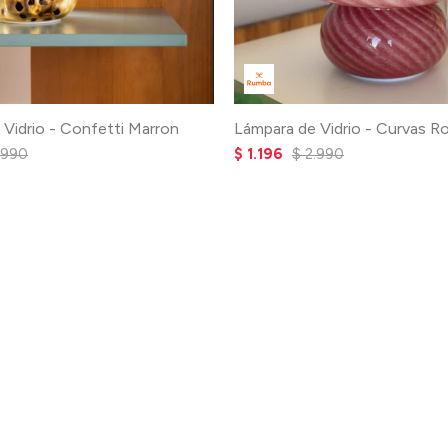
 Vidrio - Confetti Marron
Lámpara de Vidrio - Curvas R
.990
$
1.196
$
2.990