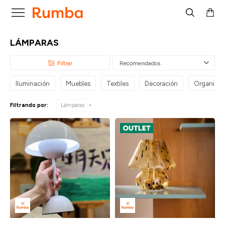

LÁMPARAS
Recomendados
Iluminación
Muebles
Textiles
Decoración
Organizac
Filtrando por:
Lámparas