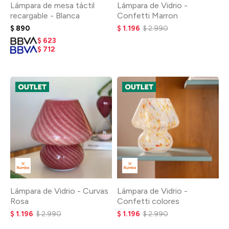
Lámpara de mesa táctil
Lámpara de Vidrio -
recargable - Blanca
Confetti Marron
$
890
$
1.196
$
2.990
$
623
$
712
Lámpara de Vidrio - Curvas
Lámpara de Vidrio -
Rosa
Confetti colores
$
1.196
$
2.990
$
1.196
$
2.990