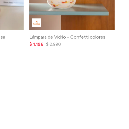
osa
Lámpara de Vidrio - Confetti colores
$
1.196
$
2.990