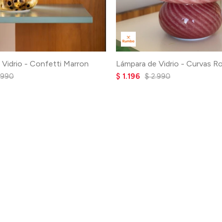
 Vidrio - Confetti Marron
Lámpara de Vidrio - Curvas R
.990
$
1.196
$
2.990