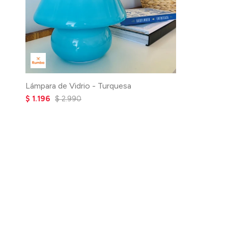
Lámpara de Vidrio - Turquesa
$
1.196
$
2.990