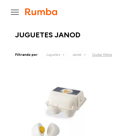

JUGUETES JANOD
Quitar filtros
Filtrando por:
Juguetes
Janod