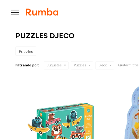

PUZZLES DJECO
Puzzles
Quitar filtros
Filtrando por:
Juguetes
Puzzles
Djeco