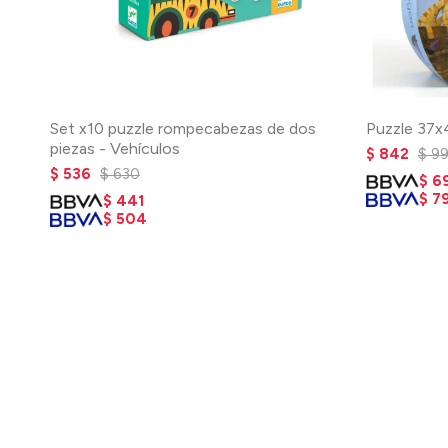
Set x10 puzzle rompecabezas de dos
Puzzle 37x
piezas - Vehículos
$
842
$
9
$
536
$
630
$
6
$
7
$
441
$
504