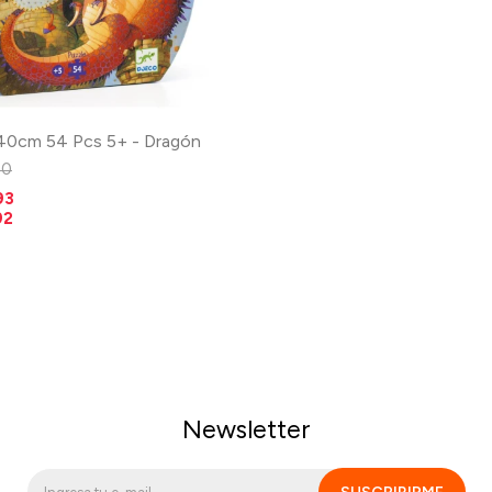
40cm 54 Pcs 5+ - Dragón
90
93
92
Newsletter