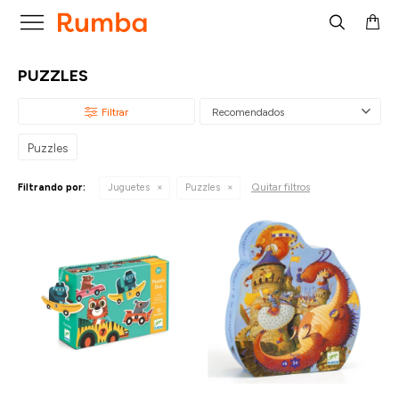

PUZZLES
Recomendados
Puzzles
Quitar filtros
Filtrando por:
Juguetes
Puzzles