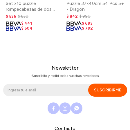
Set x10 puzzle
Puzzle 37x40cm 54 Pcs 5+
rompecabezas de dos
- Dragón
piezas - Vehículos
$
536
$
630
$
842
$
990
$
441
$
693
$
504
$
792
Newsletter
¡Suscribite y recibí todas nuestras novedades!
SUSCRIBIRME



Contacto