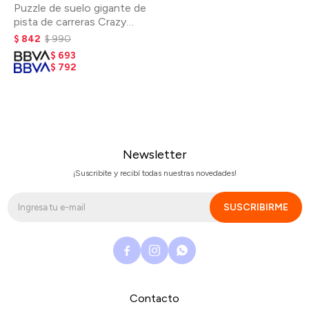
Puzzle de suelo gigante de
pista de carreras Crazy
Motors
$
842
$
990
$
693
$
792
Newsletter
¡Suscribite y recibí todas nuestras novedades!
SUSCRIBIRME



Contacto