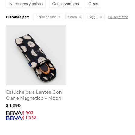
Neceseres y bolsos
Conservadoras
Otros
Quitar filtros
Filtrando por:
Estilo de vida
Otros
Baggu
Estuche para Lentes Con
Cierre Magnético - Moon
$
1.290
$
903
$
1.032