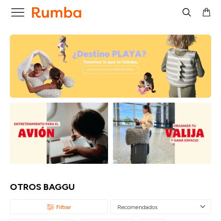

OTROS BAGGU
Recomendados