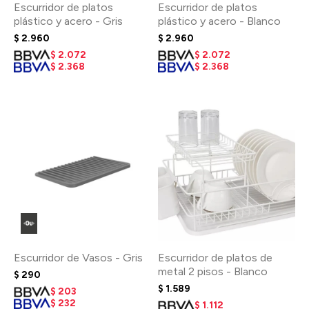
Escurridor de platos
Escurridor de platos
plástico y acero - Gris
plástico y acero - Blanco
$
2.960
$
2.960
$
2.072
$
2.072
$
2.368
$
2.368
Escurridor de Vasos - Gris
Escurridor de platos de
metal 2 pisos - Blanco
$
290
$
1.589
$
203
$
232
$
1.112