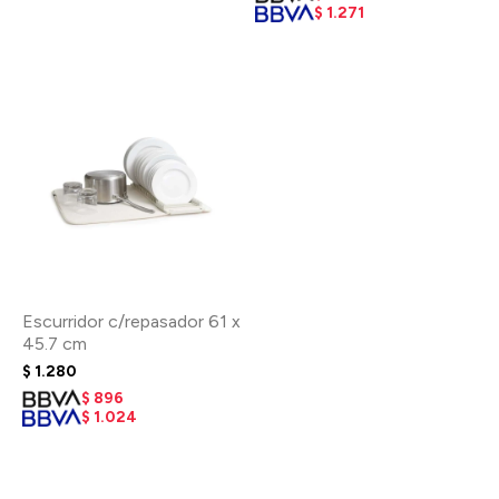
$
1.271
Escurridor c/repasador 61 x
45.7 cm
$
1.280
$
896
$
1.024