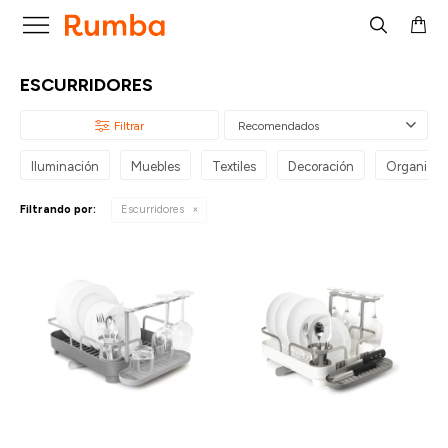

ESCURRIDORES
Recomendados
Iluminación
Muebles
Textiles
Decoración
Organizac
Filtrando por:
Escurridores