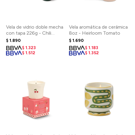
Vela de vidrio doble mecha
Vela aromática de cerámica
con tapa 226g - Chili
8oz - Heirloom Tomato
Pepper & Mango
$
1.890
$
1.690
$
1.323
$
1.183
$
1.512
$
1.352