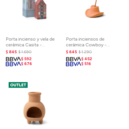
Porta incienso y vela de
Porta inciensos de
cerámica Casita -
cerámica Cowboy -
Amsterdam
Terracota
$
845
$
1.690
$
645
$
1.290
$
592
$
452
$
676
$
516