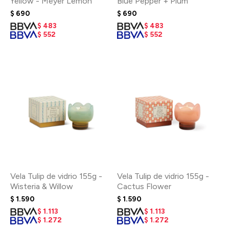
Yellow - Meyer Lemon
Blue Pepper + Plum
$
690
$
690
$
483
$
483
$
552
$
552
Vela Tulip de vidrio 155g -
Vela Tulip de vidrio 155g -
Wisteria & Willow
Cactus Flower
$
1.590
$
1.590
$
1.113
$
1.113
$
1.272
$
1.272