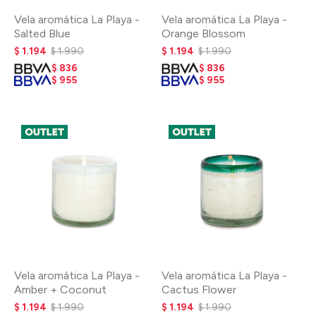
Vela aromática La Playa -
Vela aromática La Playa -
Salted Blue
Orange Blossom
$
1.194
$
1.990
$
1.194
$
1.990
$
836
$
836
$
955
$
955
Vela aromática La Playa -
Vela aromática La Playa -
Amber + Coconut
Cactus Flower
$
1.194
$
1.990
$
1.194
$
1.990