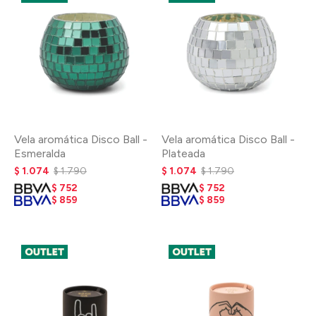
Vela aromática Disco Ball -
Vela aromática Disco Ball -
Esmeralda
Plateada
$
1.074
$
1.790
$
1.074
$
1.790
$
752
$
752
$
859
$
859