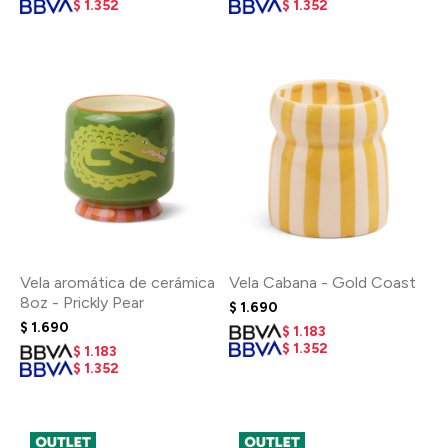
$
1.352
$
1.352
Vela aromática de cerámica
Vela Cabana - Gold Coast
8oz - Prickly Pear
$
1.690
$
1.690
$
1.183
$
1.352
$
1.183
$
1.352