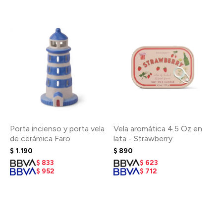
Porta incienso y porta vela
Vela aromática 4.5 Oz en
de cerámica Faro
lata - Strawberry
$
1.190
$
890
$
833
$
623
$
952
$
712