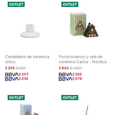
Candelabro de cerámica
Porta incienso y vela de
chico
cerámica Casita - Nórdica
$
295
$
590
$
845
$
1.690
$
207
$
592
$
236
$
676