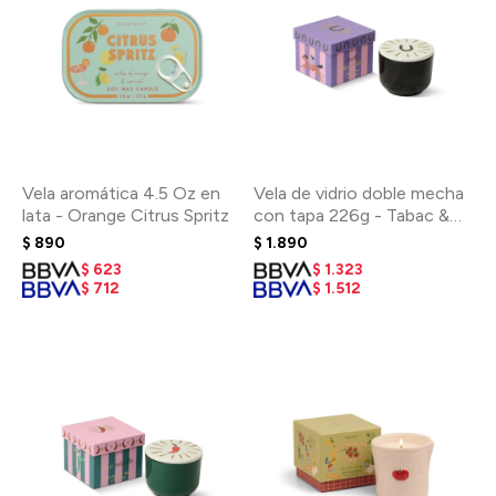
Vela aromática 4.5 Oz en
Vela de vidrio doble mecha
lata - Orange Citrus Spritz
con tapa 226g - Tabac &
Pine
$
890
$
1.890
$
623
$
1.323
$
712
$
1.512