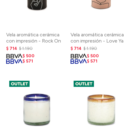
Vela aromática cerámica
Vela aromática cerámica
con impresión - Rock On
con impresión - Love Ya
$
714
$
1.190
$
714
$
1.190
$
500
$
500
$
571
$
571