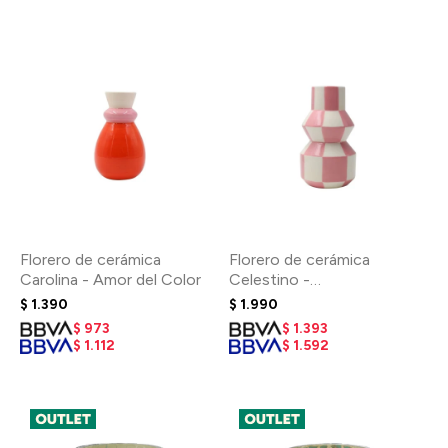
Florero de cerámica
Florero de cerámica
Carolina - Amor del Color
Celestino -
Squares&Stripes
$
1.390
$
1.990
$
973
$
1.393
$
1.112
$
1.592