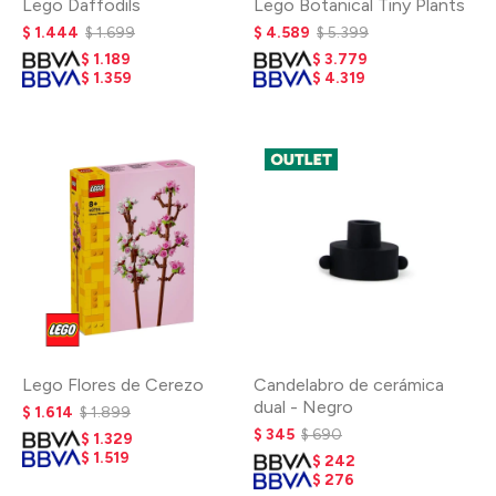
Lego Daffodils
Lego Botanical Tiny Plants
$
1.444
$
1.699
$
4.589
$
5.399
$
1.189
$
3.779
$
1.359
$
4.319
Lego Flores de Cerezo
Candelabro de cerámica
dual - Negro
$
1.614
$
1.899
$
345
$
690
$
1.329
$
1.519
$
242
$
276