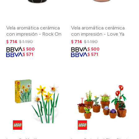
Vela aromática cerámica
Vela aromática cerámica
con impresión - Rock On
con impresión - Love Ya
$
714
$
1.190
$
714
$
1.190
$
500
$
500
$
571
$
571