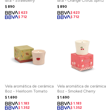
lata - Strawberry
lata - Orange Citrus Spritz
$
890
$
890
$
623
$
623
$
712
$
712
Vela aromática de cerámica
Vela aromática de cerámica
8oz - Heirloom Tomato
8oz - Smoked Cherry
$
1.690
$
1.690
$
1.183
$
1.183
$
1.352
$
1.352