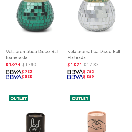
Vela aromática Disco Ball -
Vela aromática Disco Ball -
Esmeralda
Plateada
$
1.074
$
1.790
$
1.074
$
1.790
$
752
$
752
$
859
$
859