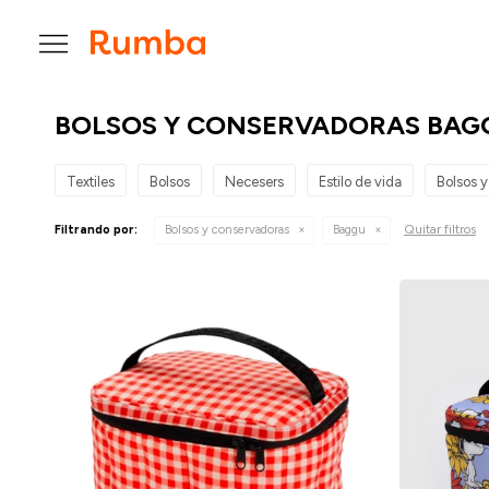

BOLSOS Y CONSERVADORAS BAG
Textiles
Bolsos
Necesers
Estilo de vida
Bolsos 
Quitar filtros
Filtrando por:
Bolsos y conservadoras
Baggu