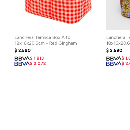
Lanchera Térmica Box Alto
Lanchera T
18x16x20.6cm - Red Gingham
18x16x20.6
$
2.590
$
2.590
$
1.813
$
1.
$
2.072
$
2