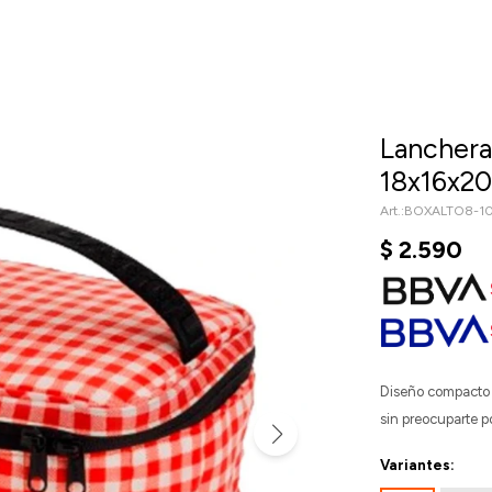
Lanchera
18x16x20
BOXALTO8-10
$
2.590
Diseño compacto 
sin preocuparte po
Variantes: