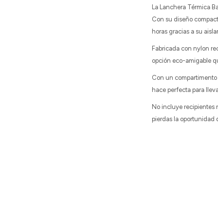
La Lanchera Térmica Ba
Con su diseño compacto
horas gracias a su aisl
Fabricada con nylon reci
opción eco-amigable que
Con un compartimento e
hace perfecta para llev
No incluye recipientes n
pierdas la oportunidad d