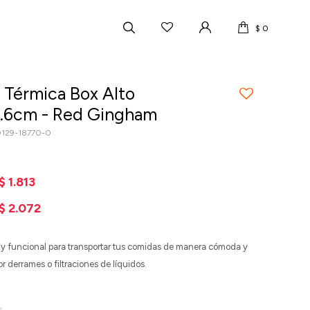
$
0
 Térmica Box Alto
.6cm - Red Gingham
129-18770-0
$
1.813
$
2.072
y funcional para transportar tus comidas de manera cómoda y
r derrames o filtraciones de líquidos.