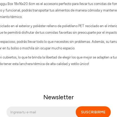
ggu Box 18x16x20.6cm es el accesorio perfecto para llevar tus comidas de for
 y funcional, podrás transportar tus alimentos de manera cómoda y mantener
amiento térmico.
clado en el exterior y poliéster relleno de polietileno PET reciclado en el interi
 te permitirá disfrutar de tus comidas favoritas sin preocuparte por el impact
spacioso, podrás llevar todo lo que necesites sin problemas. Además, su ta
ar en tu bolso o mochila sin ocupar mucho espacio.
i cubiertos, lo que te brinda la libertad de elegir los que mejor se adapten a t
e tener esta lanchera térmica de alta calidad y estilo único!
Newsletter
SUSCRIBIRME