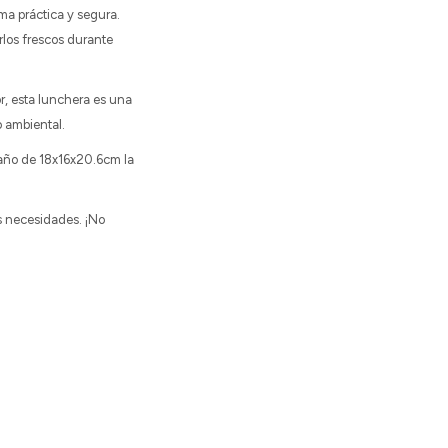
ma práctica y segura.
los frescos durante
or, esta lunchera es una
o ambiental.
maño de 18x16x20.6cm la
us necesidades. ¡No