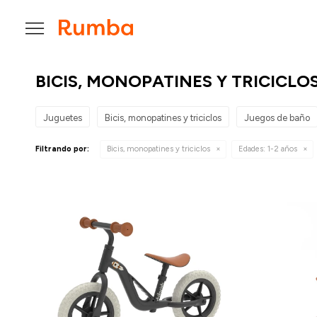

BICIS, MONOPATINES Y TRICICLOS
Juguetes
Bicis, monopatines y triciclos
Juegos de baño
Filtrando por:
Bicis, monopatines y triciclos
Edades:
1-2 años