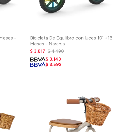
 Meses -
Bicicleta De Equilibro con luces 10´ +18
Meses - Naranja
$
3.817
$
4.490
$
3.143
$
3.592