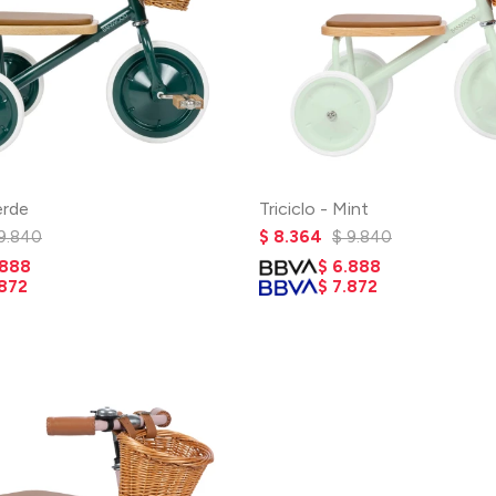
erde
Triciclo - Mint
9.840
$
8.364
$
9.840
.888
$
6.888
.872
$
7.872