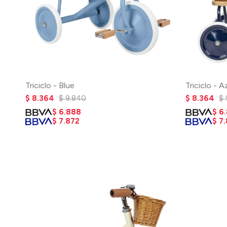
Triciclo - Blue
Triciclo - A
$
8.364
$
9.840
$
8.364
$
$
6.888
$
6
$
7.872
$
7