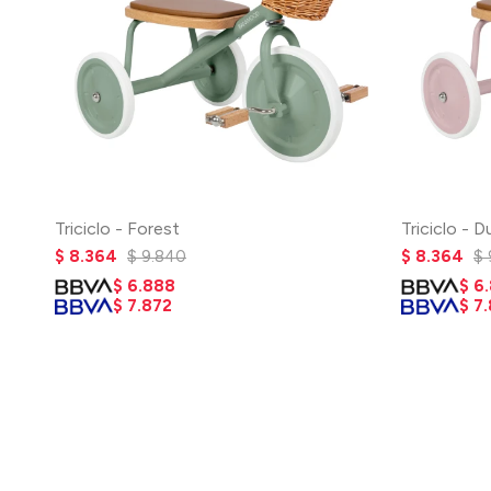
Triciclo - Forest
Triciclo - D
$
8.364
$
9.840
$
8.364
$
$
6.888
$
6
$
7.872
$
7