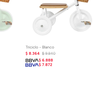
Triciclo - Blanco
$
8.364
$
9.840
$
6.888
$
7.872