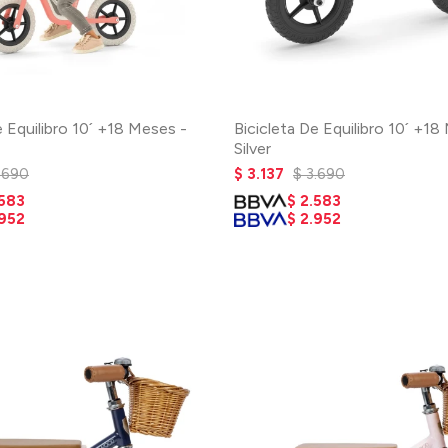
e Equilibro 10´ +18 Meses -
Bicicleta De Equilibro 10´ +18
Silver
.690
$
3.137
$
3.690
.583
$
2.583
.952
$
2.952