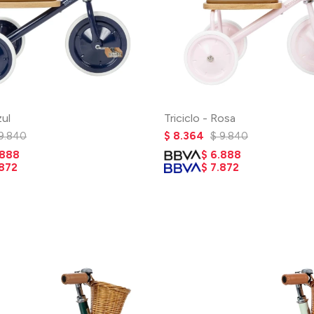
zul
Triciclo - Rosa
9.840
$
8.364
$
9.840
.888
$
6.888
.872
$
7.872