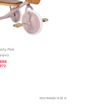
usty Pink
9.840
.888
.872
MOSTRANDO
14
DE
14