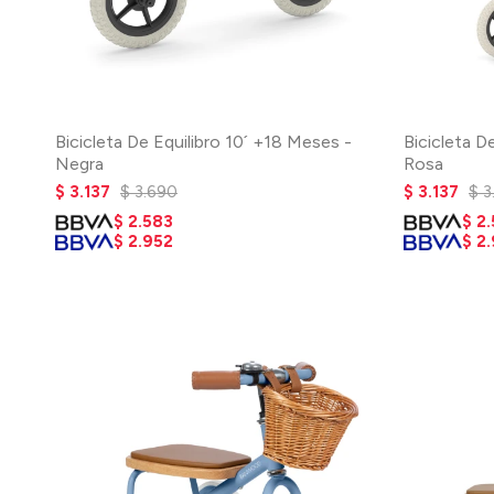
Bicicleta De Equilibro 10´ +18 Meses -
Bicicleta D
Negra
Rosa
$
3.137
$
3.690
$
3.137
$
3
$
2.583
$
2
$
2.952
$
2