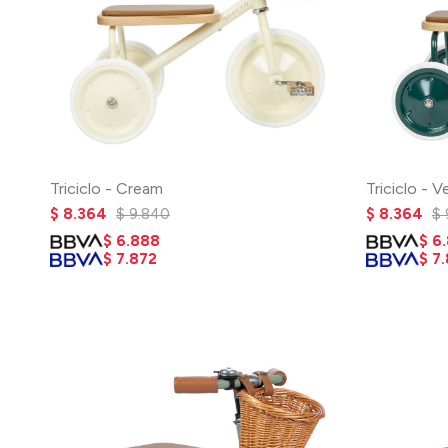
Triciclo - Cream
Triciclo - V
$
8.364
$
9.840
$
8.364
$
$
6.888
$
6
$
7.872
$
7