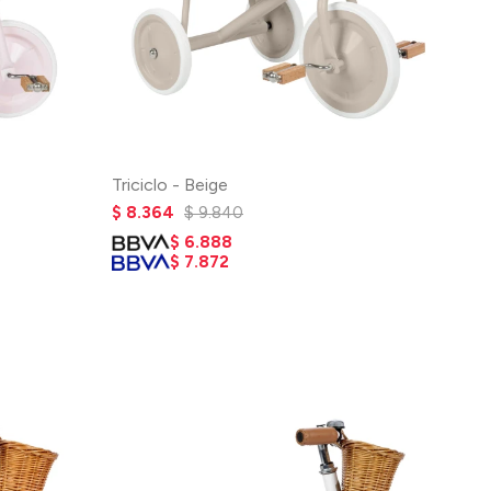
Triciclo - Beige
$
8.364
$
9.840
$
6.888
$
7.872