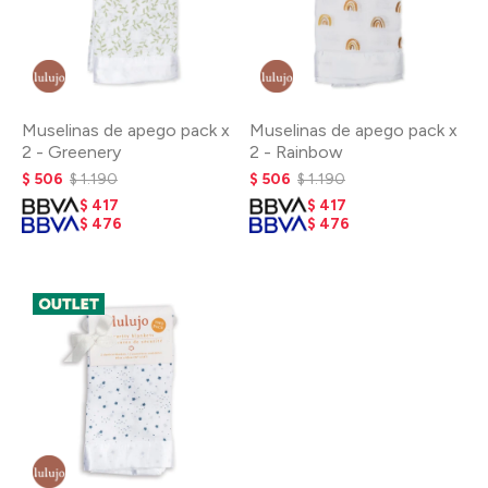
Muselinas de apego pack x
Muselinas de apego pack x
2 - Greenery
2 - Rainbow
$
506
$
1.190
$
506
$
1.190
$
417
$
417
$
476
$
476