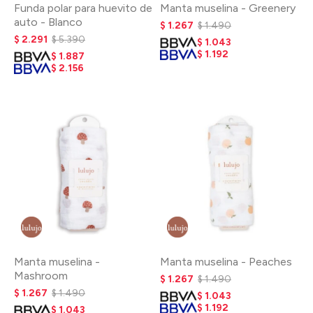
Funda polar para huevito de
Manta muselina - Greenery
auto - Blanco
$
1.267
$
1.490
$
2.291
$
5.390
$
1.043
$
1.192
$
1.887
$
2.156
Manta muselina -
Manta muselina - Peaches
Mashroom
$
1.267
$
1.490
$
1.267
$
1.490
$
1.043
$
1.192
$
1.043