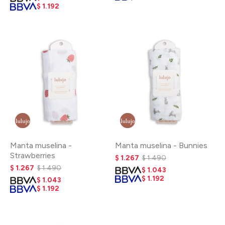
$
1.192
Manta muselina -
Manta muselina - Bunnies
Strawberries
$
1.267
$
1.490
$
1.267
$
1.490
$
1.043
$
1.192
$
1.043
$
1.192