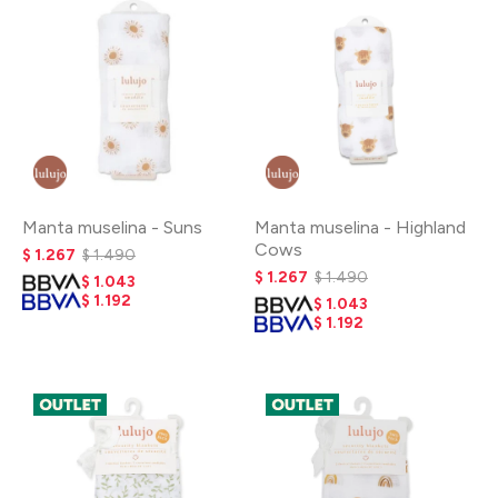
Manta muselina - Suns
Manta muselina - Highland
Cows
$
1.267
$
1.490
$
1.267
$
1.490
$
1.043
$
1.192
$
1.043
$
1.192