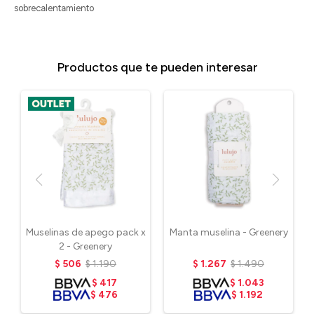
sobrecalentamiento
Productos que te pueden interesar
Muselinas de apego pack x
Manta muselina - Greenery
2 - Greenery
$
506
$
1.190
$
1.267
$
1.490
$
417
$
1.043
$
476
$
1.192