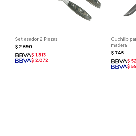
Set asador 2 Piezas
Cuchillo par
madera
$
2.590
$
745
$
1.813
$
2.072
$
5
$
5