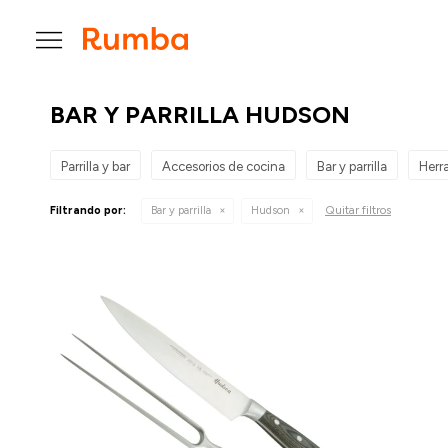

BAR Y PARRILLA HUDSON
Parrilla y bar
Accesorios de cocina
Bar y parrilla
Herr
Quitar filtros
Filtrando por:
Bar y parrilla
Hudson