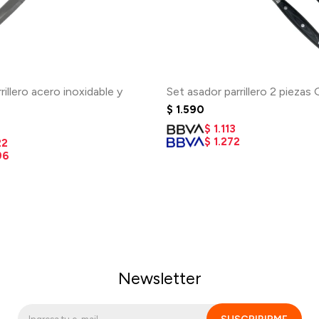
rillero acero inoxidable y
Set asador parrillero 2 piezas G
$
1.590
$
1.113
$
1.272
22
96
Newsletter