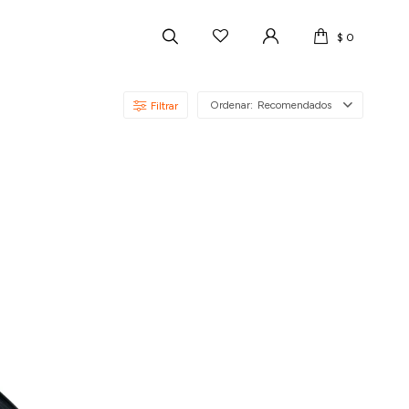
$
0
Recomendados