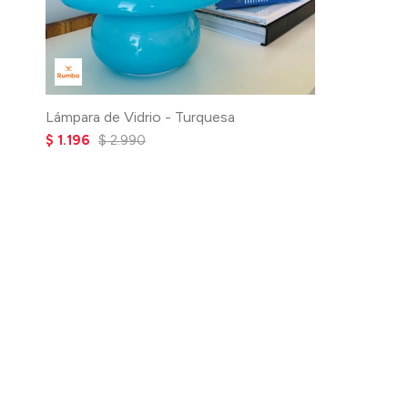
Lámpara de Vidrio - Turquesa
$
1.196
$
2.990