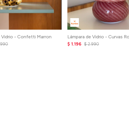
 Vidrio - Confetti Marron
Lámpara de Vidrio - Curvas R
.990
$
1.196
$
2.990