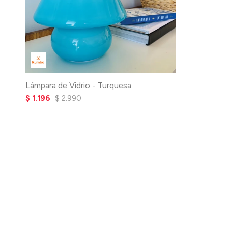
Lámpara de Vidrio - Turquesa
$
1.196
$
2.990