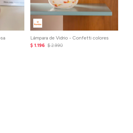
osa
Lámpara de Vidrio - Confetti colores
$
1.196
$
2.990