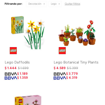
Quitar filtros
Filtrando por:
Decoración
Lego
Lego Daffodils
Lego Botanical Tiny Plants
$
1.444
$
1.699
$
4.589
$
5.399
$
1.189
$
3.779
$
1.359
$
4.319