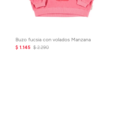
Buzo fucsia con volados Manzana
$
1.145
$
2.290