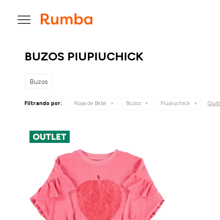

BUZOS PIUPIUCHICK
Buzos
Quita
Filtrando por:
Ropa de Bebé
Buzos
Piupiuchick