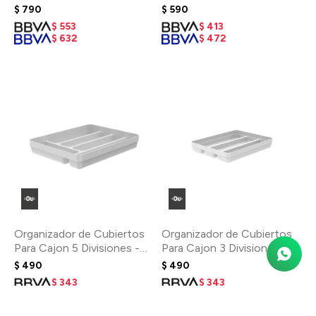
$
790
$
590
$
553
$
413
$
632
$
472
Organizador de Cubiertos
Organizador de Cubiertos
Para Cajon 5 Divisiones -
Para Cajon 3 Divisiones -
Blanco
Blanco
$
490
$
490
$
343
$
343
$
392
$
392