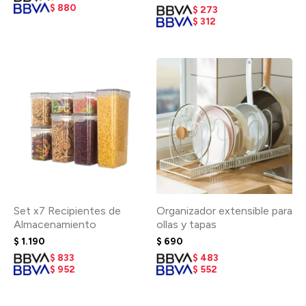
$
880
$
273
$
312
Set x7 Recipientes de
Organizador extensible para
Almacenamiento
ollas y tapas
$
1.190
$
690
$
833
$
483
$
952
$
552