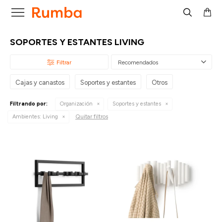

SOPORTES Y ESTANTES LIVING
Recomendados
Cajas y canastos
Soportes y estantes
Otros
Filtrando por:
Organización
Soportes y estantes
Quitar filtros
Ambientes:
Living