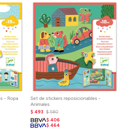
es - Ropa
Set de stickers reposicionables -
Animales
$
493
$
580
$
406
$
464