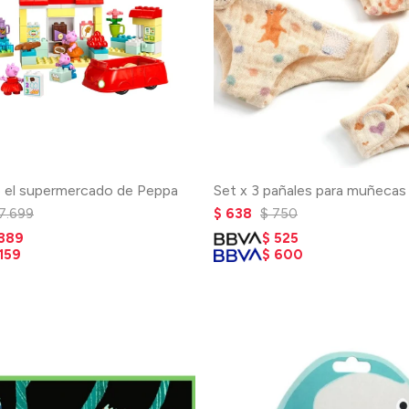
 el supermercado de Peppa
Set x 3 pañales para muñecas
7.699
$
638
$
750
.389
$
525
159
$
600