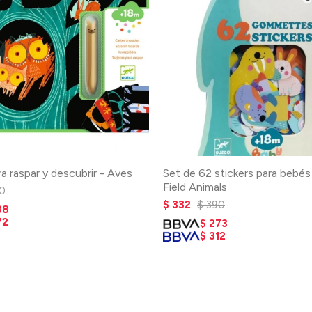
ra raspar y descubrir - Aves
Set de 62 stickers para bebés
Field Animals
0
$
332
$
390
88
72
$
273
$
312