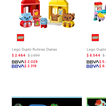
Lego Duplo Rutinas Diarias
Lego Duplo
$
2.464
$
2.899
$
6.544
$
$
2.029
$
5
$
2.319
$
6.