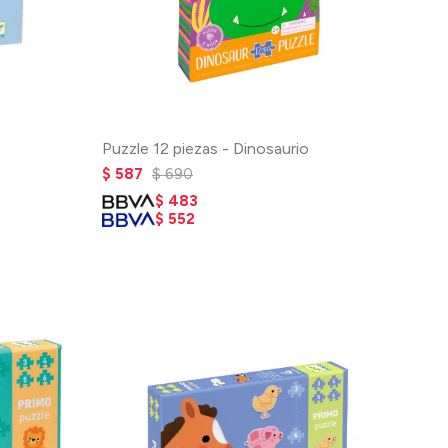
Puzzle 12 piezas - Dinosaurio
$
587
$
690
$
483
$
552