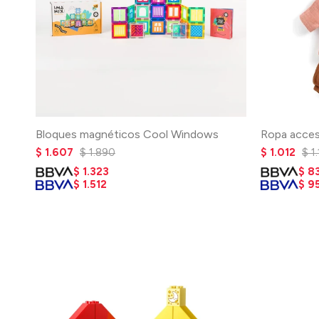
Bloques magnéticos Cool Windows
Ropa acces
$
1.607
$
1.890
$
1.012
$
1
$
1.323
$
8
$
1.512
$
9