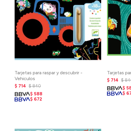
Tarjetas para raspar y descubrir -
Tarjetas pa
Vehiculos
$
714
$
84
$
714
$
840
$
5
$
6
$
588
$
672