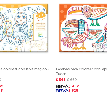
a colorear con lápiz mágico -
Láminas para colorear con láp
Tucan
0
$
561
$
660
62
$
462
28
$
528