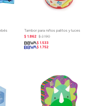
ebés
Tambor para niños palitos y luces
$
1.862
$
2.190
$
1.533
$
1.752