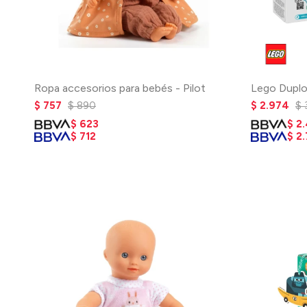
Ropa accesorios para bebés - Pilot
Lego Duplo
$
757
$
890
$
2.974
$
$
623
$
2
$
712
$
2