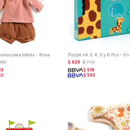
orios para bebés - Rosa
Puzzle x4 3, 4, 5 y 6 Pcs - En 
.190
$
629
$
740
33
$
518
52
$
592