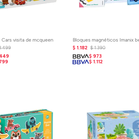
 Cars visita de mcqueen
Bloques magnéticos Imanix b
3.499
$
1.182
$
1.390
.449
$
973
.799
$
1.112