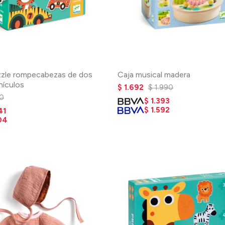
zzle rompecabezas de dos
Caja musical madera
hículos
$
1.692
$
1.990
0
$
1.393
$
1.592
41
04