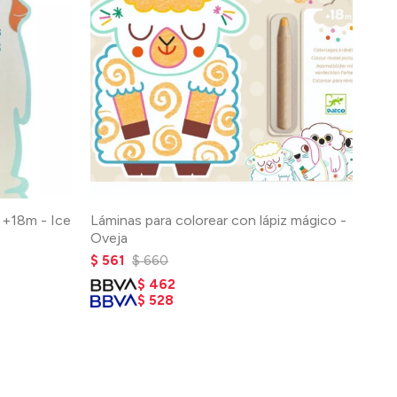
 +18m - Ice
Láminas para colorear con lápiz mágico -
Oveja
$
561
$
660
$
462
$
528