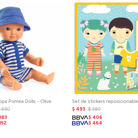
opa Pomea Dolls - Olive
Set de stickers reposicionabl
2.690
$
493
$
580
883
$
406
152
$
464