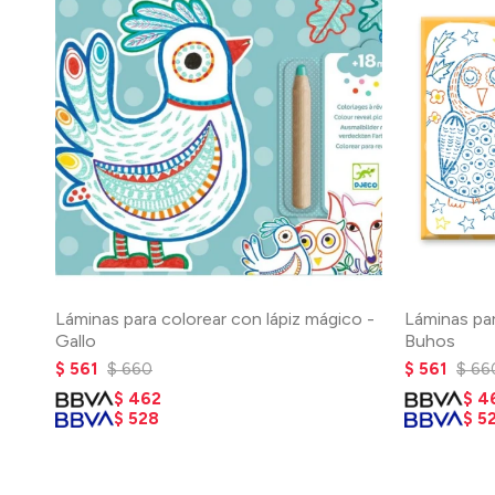
Láminas para colorear con lápiz mágico -
Láminas par
Gallo
Buhos
$
561
$
660
$
561
$
66
$
462
$
4
$
528
$
5