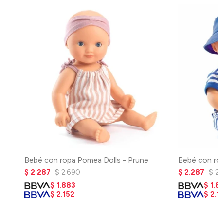
Bebé con ropa Pomea Dolls - Prune
Bebé con r
$
2.287
$
2.690
$
2.287
$
$
1.883
$
1.
$
2.152
$
2.