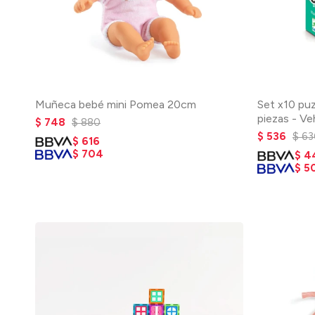
Muñeca bebé mini Pomea 20cm
Set x10 pu
piezas - Ve
$
748
$
880
$
536
$
63
$
616
$
704
$
4
$
5