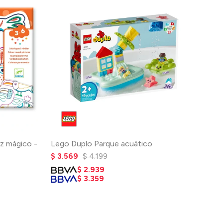
iz mágico -
Lego Duplo Parque acuático
$
3.569
$
4.199
$
2.939
$
3.359