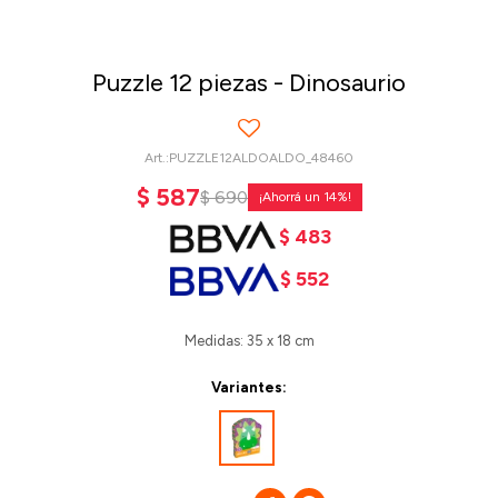
Puzzle 12 piezas - Dinosaurio
PUZZLE12ALDOALDO_48460
$
587
$
690
14
$
483
$
552
Medidas: 35 x 18 cm
Variantes: