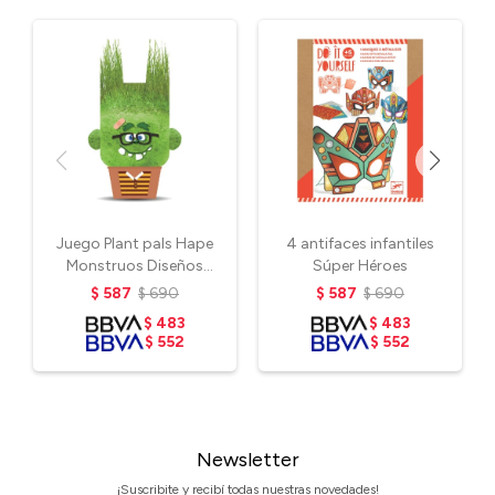
Juego Plant pals Hape
4 antifaces infantiles
Monstruos Diseños
Súper Héroes
variados
$
587
$
690
$
587
$
690
$
483
$
483
$
552
$
552
Newsletter
¡Suscribite y recibí todas nuestras novedades!