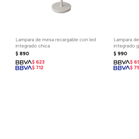
Lampara de mesa recargable con led
Lampara de
integrado chica
integrado 
$
890
$
990
$
623
$
6
$
712
$
7