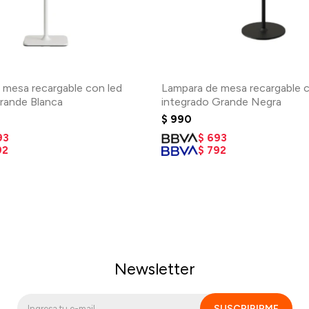
 mesa recargable con led
Lampara de mesa recargable c
grande Blanca
integrado Grande Negra
$
990
93
$
693
92
$
792
Newsletter
SUSCRIBIRME