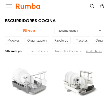

ESCURRIDORES COCINA
Recomendados
Muebles
Organización
Papeleras
Macetas
Organiza
Quitar filtros
Filtrando por:
Escurridores
Ambientes:
Cocina