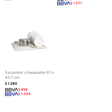
$
1.271
Escurridor c/repasador 61 x
45.7 cm
$
1.280
$
896
$
1.024