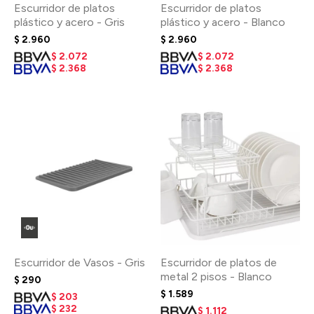
Escurridor de platos
Escurridor de platos
plástico y acero - Gris
plástico y acero - Blanco
$
2.960
$
2.960
$
2.072
$
2.072
$
2.368
$
2.368
Escurridor de Vasos - Gris
Escurridor de platos de
metal 2 pisos - Blanco
$
290
$
1.589
$
203
$
232
$
1.112