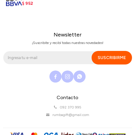
$
952
Newsletter
¡Suscribite y recibí todas nuestras novedades!
SUSCRIBIRME



Contacto
092 370 995
rumbagift@gmail.com