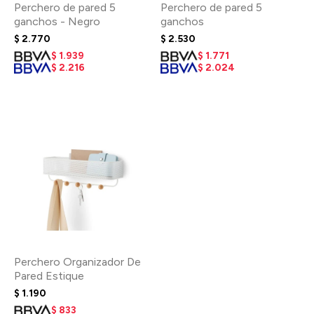
Perchero de pared 5
Perchero de pared 5
ganchos - Negro
ganchos
$
2.770
$
2.530
$
1.939
$
1.771
$
2.216
$
2.024
Perchero Organizador De
Pared Estique
$
1.190
$
833